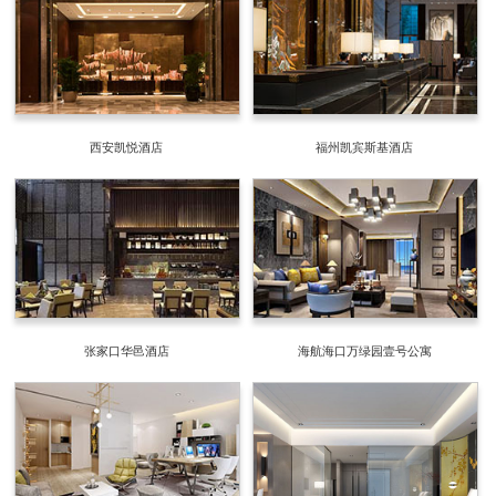
西安凯悦酒店
福州凯宾斯基酒店
张家口华邑酒店
海航海口万绿园壹号公寓