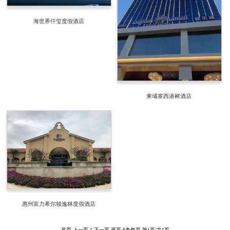
海世界仟玺度假酒店
柬埔寨西港树酒店
惠州富力希尔顿逸林度假酒店
首页
上一页
1
下一页
尾页
6条每页
第1页/共1页