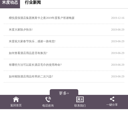
米度动态
行业新闻
檀悦度假酒店集团奥斯卡之夜2019年度客户答谢晚宴
2019-12-16
米度大家除夕快乐!
2019-06-29
米度祝大家春节快乐，感谢一路有您!
2019-06-29
如何查看酒店用品是否有换洗?
2019-06-29
有哪些方法可以延长酒店毛巾的使用寿命?
2019-06-29
如何根除酒店用品布草的二次污染?
2019-06-29
更多+
一键分享
返回首页
电话咨询
联系我们
© 2017 深圳市米度客房产品开发有限公司 版权所有