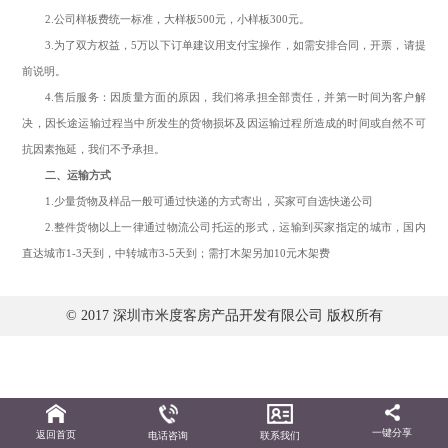
2.公司样板费统一标准，大样板500元，小样板300元。
3.为了双方权益，5万以下订单建议用支付宝操作，如需安排合同，开票，请提
前说明。
4.售后服务：因质量方面的原因，我们将承担全部责任，并第一时间为客户解
决，因长途运输过程当中所发生的货物损坏及因运输过程所造成的时间或自然不可
抗因素拖延，我们不予承担。
二、运输方式
1.少量货物及样品一般可通过快递的方式寄出，买家可自选快递公司
2.整件货物以上一律通过物流公司托运的形式，运输到买家指定的城市，国内
直达城市1-3天到，中转城市3-5天到；需打木架另加10元木架费
© 2017 深圳市米度客房产品开发有限公司 版权所有
一键分享
返回首页
电话咨询
联系我们