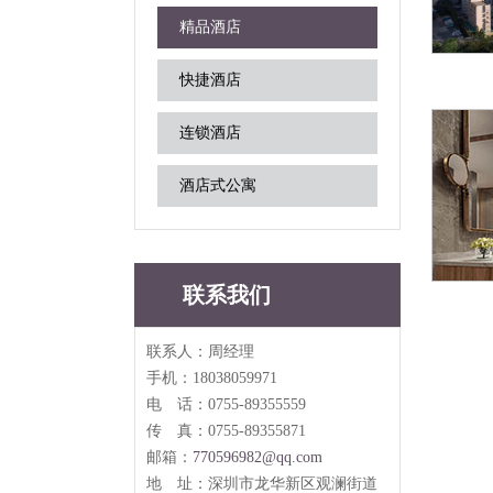
精品酒店
快捷酒店
连锁酒店
酒店式公寓
联系我们
联系人：周经理
手机：18038059971
电 话：0755-89355559
传 真：0755-89355871
邮箱：
770596982@qq.com
地 址：
深圳市龙华新区观澜街道