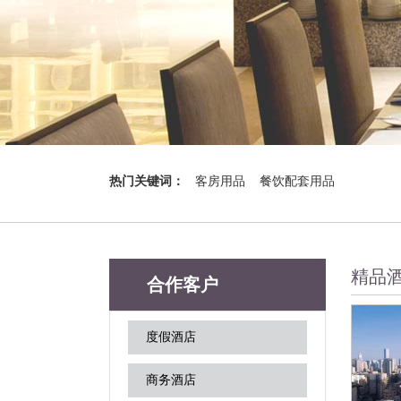
热门关键词：
客房用品
餐饮配套用品
精品
合作客户
度假酒店
商务酒店