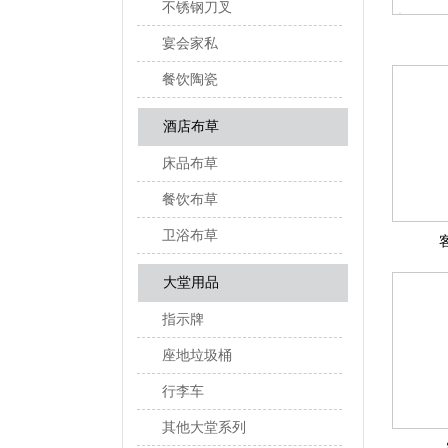
不锈钢刀叉
宴会家私
餐饮陶瓷
酒店布草
床品布草
餐饮布草
卫浴布草
大堂用品
指示牌
座地垃圾桶
行李车
其他大堂系列