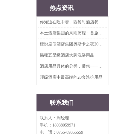
热点资讯
你知道在吃中餐、西餐时酒店餐具要如何摆放吗？
本土酒店集团的风雨历程：首旅、华住、东呈、尚美、雅斯特、铂涛、亚朵、开元、美豪...
檀悦度假酒店集团奥斯卡之夜2019年度客户答谢晚宴
揭秘五星级酒店大牌洗浴用品
酒店用品具体的分类，带您一一知晓
顶级酒店中最高端的20套洗护用品
联系我们
联系人：周经理
手机：18038059971
电 话：0755-89355559