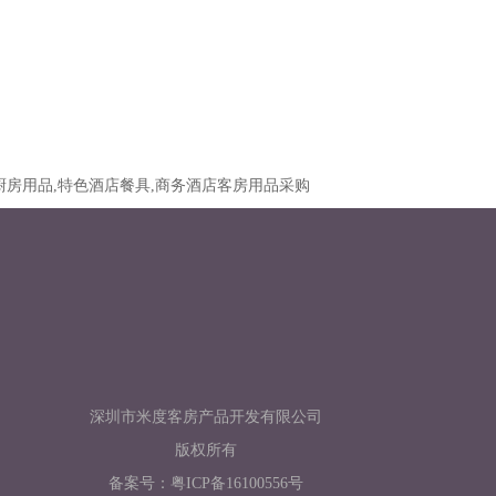
厨房用品,特色酒店餐具,商务酒店客房用品采购
深圳市米度客房产品开发有限公司
版权所有
备案号：
粤ICP备16100556号