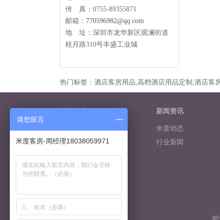
传 真：0755-89355871
邮箱：
770596982@qq.com
地 址：
深圳市龙华新区观澜街道
桂月路
310
号丰盛工业城
热门标签：酒店客房用品,高档酒店用品定制,酒店客房
关于米度
新闻资讯
请您留言
米度简介
米度动态
米度客房-周经理18038059971
米度文化
行业新闻
经营理念
公司优势
服务支持
定制流程
米度相册
座机：
邮