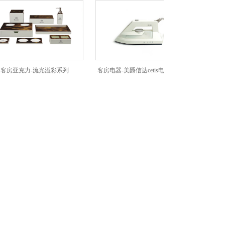
亚克力-流光溢彩系列
客房电器-美爵信达cetis电熨斗I-100
客房电器-