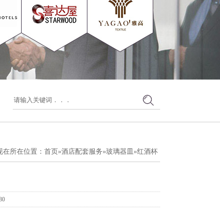
现在所在位置：
首页
»
酒店配套服务
»
玻璃器皿
»
红酒杯
30