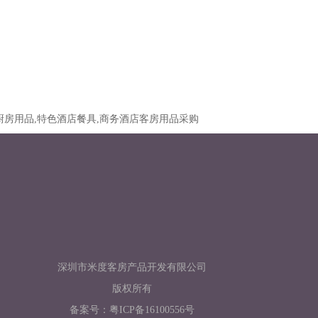
厨房用品,特色酒店餐具,商务酒店客房用品采购
深圳市米度客房产品开发有限公司
版权所有
备案号：
粤ICP备16100556号