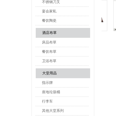
不锈钢刀叉
宴会家私
餐饮陶瓷
酒店布草
客房用品-天津凯悦大酒店
客房用品-希尔顿酒店
客
床品布草
餐饮布草
卫浴布草
大堂用品
指示牌
座地垃圾桶
行李车
其他大堂系列