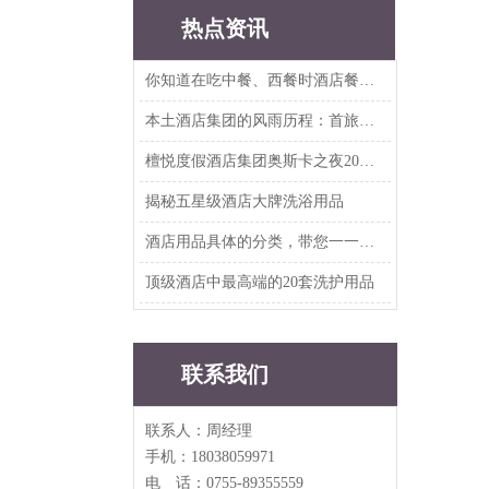
热点资讯
你知道在吃中餐、西餐时酒店餐具要如何摆放吗？
本土酒店集团的风雨历程：首旅、华住、东呈、尚美、雅斯特、铂涛、亚朵、开元、美豪...
檀悦度假酒店集团奥斯卡之夜2019年度客户答谢晚宴
揭秘五星级酒店大牌洗浴用品
酒店用品具体的分类，带您一一知晓
顶级酒店中最高端的20套洗护用品
联系我们
联系人：周经理
手机：18038059971
电 话：0755-89355559