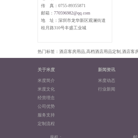
传 真：0755-89355871
邮箱：
770596982@qq.com
地 址：
深圳市龙华新区观澜街道
桂月路
310
号丰盛工业城
热门标签：酒店客房用品,高档酒店用品定制,酒店客房
关于米度
新闻资讯
米度简介
米度动态
米度文化
行业新闻
经营理念
公司优势
服务支持
定制流程
米度相册
座机：
邮