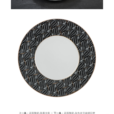
上一条：
花面陶瓷-陆离光影
| 下一条：
花面陶瓷-灰色岁月南塘旧梦