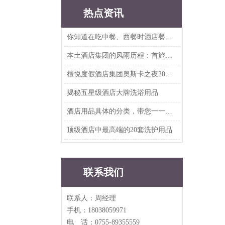
热点资讯
你知道在吃中餐、西餐时酒店餐具要如何摆放吗？
本土酒店集团的风雨历程：首旅、华住、东呈、尚美、雅斯特、铂涛、亚朵、开元、美豪...
檀悦度假酒店集团奥斯卡之夜2019年度客户答谢晚宴
揭秘五星级酒店大牌洗浴用品
酒店用品具体的分类，带您一一知晓
顶级酒店中最高端的20套洗护用品
联系我们
联系人：周经理
手机：18038059971
电 话：0755-89355559