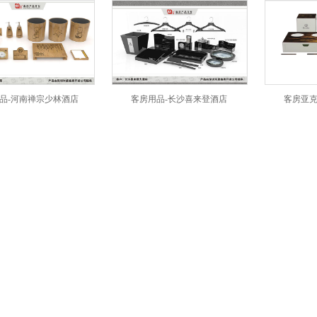
河南禅宗少林酒店
客房用品-长沙喜来登酒店
客房亚克力-