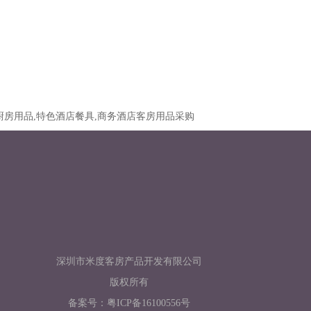
厨房用品,特色酒店餐具,商务酒店客房用品采购
深圳市米度客房产品开发有限公司
版权所有
备案号：
粤ICP备16100556号