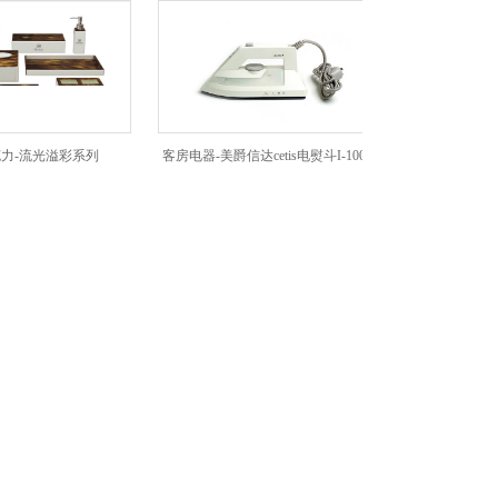
流光溢彩系列
客房电器-美爵信达cetis电熨斗I-100
客房电器-美爵信达c