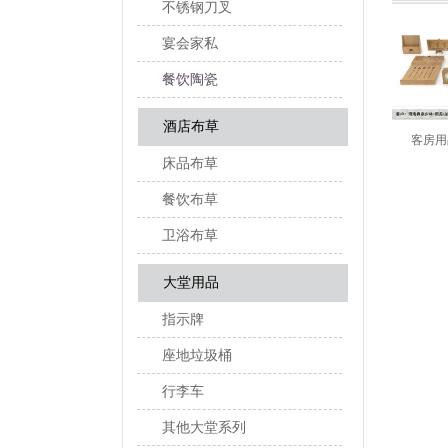
不锈钢刀叉
宴会家私
餐饮陶瓷
酒店布草
品-天津凯悦大酒店
客房用品-希尔顿酒店
客房用品-
床品布草
餐饮布草
卫浴布草
大堂用品
指示牌
座地垃圾桶
行李车
其他大堂系列