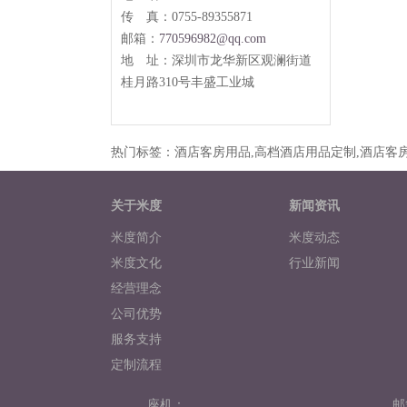
传 真：0755-89355871
邮箱：
770596982@qq.com
地 址：
深圳市龙华新区观澜街道
桂月路
310
号丰盛工业城
热门标签：酒店客房用品,高档酒店用品定制,酒店客房
关于米度
新闻资讯
米度简介
米度动态
米度文化
行业新闻
经营理念
公司优势
服务支持
定制流程
米度相册
座机：
邮