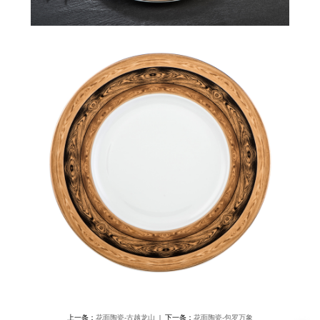
上一条：
花面陶瓷-古越龙山
| 下一条：
花面陶瓷-包罗万象