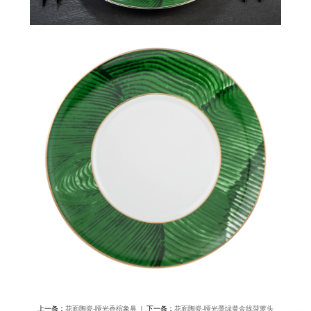
上一条：
花面陶瓷-哑光香槟象鼻
| 下一条：
花面陶瓷-哑光墨绿黄金线菠萝头