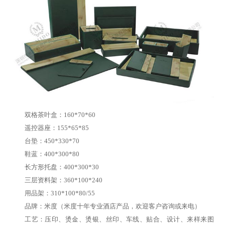
双格茶叶盒：160*70*60
遥控器座：155*65*85
台垫：450*330*70
鞋蓝：400*300*80
长方形托盘：400*300*30
三层资料架：360*100*240
用品架：310*100*80/55
品牌：
米度
（米度十年专业酒店产品，欢迎客户咨询或来电）
工艺：压印、烫金、烫银、丝印、车线、贴合、设计、来样来图